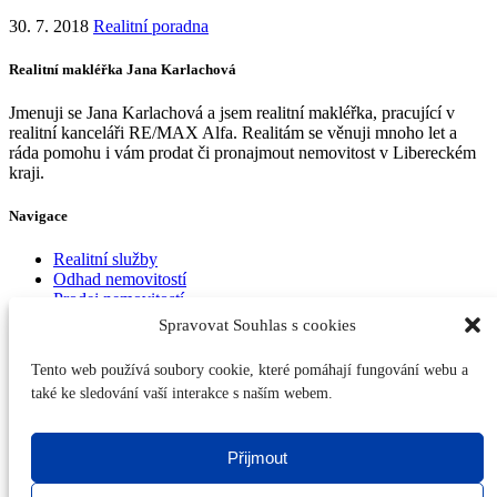
30. 7. 2018
Realitní poradna
Realitní makléřka Jana Karlachová
Jmenuji se Jana Karlachová a jsem realitní makléřka, pracující v
realitní kanceláři RE/MAX Alfa. Realitám se věnuji mnoho let a
ráda pomohu i vám prodat či pronajmout nemovitost v Libereckém
kraji.
Navigace
Realitní služby
Odhad nemovitostí
Prodej nemovitostí
Pronájem nemovitostí
Spravovat Souhlas s cookies
Recenze klientů
Prodané nemovitosti
Tento web používá soubory cookie, které pomáhají fungování webu a
Kontakty
také ke sledování vaší interakce s naším webem.
Kontakty
Přijmout
Telefon:
+420 606 792 574
E-mail:
jana.karlachova@re-max.cz