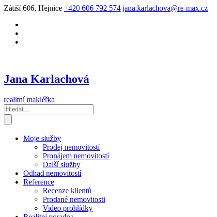
Zátiší 606, Hejnice
+420 606 792 574
jana.karlachova@re-max.cz
Jana Karlachová
realitní makléřka
Moje služby
Prodej nemovitostí
Pronájem nemovitostí
Další služby
Odhad nemovitostí
Reference
Recenze klientů
Prodané nemovitosti
Video prohlídky
Realitní poradna