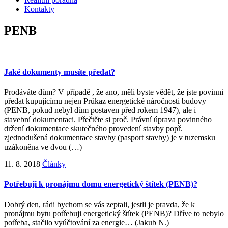
Kontakty
PENB
Jaké dokumenty musíte předat?
Prodáváte dům? V případě , že ano, měli byste vědět, že jste povinni
předat kupujícímu nejen Průkaz energetické náročnosti budovy
(PENB, pokud nebyl dům postaven před rokem 1947), ale i
stavební dokumentaci. Přečtěte si proč. Právní úprava povinného
držení dokumentace skutečného provedení stavby popř.
zjednodušená dokumentace stavby (pasport stavby) je v tuzemsku
uzákoněna ve dvou (…)
11. 8. 2018
Články
Potřebuji k pronájmu domu energetický štítek (PENB)?
Dobrý den, rádi bychom se vás zeptali, jestli je pravda, že k
pronájmu bytu potřebuji energetický štítek (PENB)? Dříve to nebylo
potřeba, stačilo vyúčtování za energie… (Jakub N.)